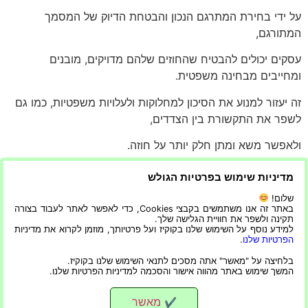
על ידי בחירת המתרגם הנכון והבטחת הדיוק של המסמך
המתורגם,
עסקים יכולים להבטיח שהחוזים שלהם מדויקים, מובנים
ומחייבים מבחינה משפטית.
זה יעזור למנוע את הסיכון למחלוקות ולעלויות משפטיות, כמו גם
לשפר את התקשורת בין הצדדים,
ולאפשר משא ומתן חלק יותר על חוזה.
תרגום חוזים הוא שירות חיוני כדי להבטיח שכולם מבינים את
מדיניות שימוש בפרטיות הגולש
תוכנו של חוזה לפני החתימה עליו.
שלום!
באתר זה אנו משתמשים בקבצי Cookies, כדי לאפשר לאתר לעבוד בצורה
הבנת החשיבות של תרגום חוזים, היתרונות שלו וכיצד לבחור
תקינה ולשפר את חוויית הגלישה שלך.
שירות
למידע נוסף על השימוש שלנו בקוקיז ועל פרטיותך, מוזמן לקרוא את מדיניות
הפרטיות שלנו
.
יכולה לעזור להבטיח שהחוזים יתפרשו בצורה מדויקת והוגנת
בלחיצה על "מאשר" אתה מסכים לתנאי השימוש שלנו בקוקיז.
המשך שימוש באתר מהווה אישור והסכמה למדיניות הפרטיות שלנו.
עבור כל הצדדים המעורבים.
מאשר
✔