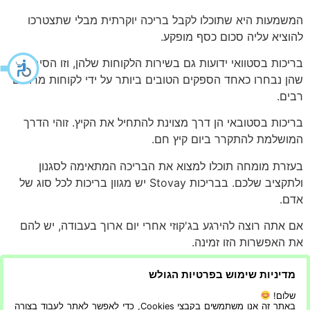
המשמעות היא שתוכלו לקבל בריכה יוקרתית מבלי שתצטרכו
להוציא עליה סכום כסף מופקע.
בריכות בסטוואי ידועות גם בשירות הלקוחות שלהן, וזו הסיבה
שהן נבחרו כאחד הספקים הטובים ביותר על ידי לקוחות מרוצים
רבים.
בריכות בסטובאי הן דרך מצוינת להתחיל את הקיץ. זוהי הדרך
המושלמת להתקרר ביום קיץ חם.
בעזרת מומחה תוכלו למצוא את הבריכה המתאימה לסגנון
ולתקציב שלכם. בבריכות Stovay יש מגוון בריכות לכל סוג של
אדם.
אם אתה רוצה להירגע בג'קוזי אחרי יום ארוך בעבודה, יש להם
את האפשרות הזו זמינה.
אם אתה רוצה לשחות הקפות כל היום, יש להם גם את האפשרות
מדיניות שימוש בפרטיות הגולש
הזו זמינה.
שלום!
באתר זה אנו משתמשים בקבצי Cookies, כדי לאפשר לאתר לעבוד בצורה