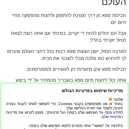
העולם
חבילות ספא הן דרך מצוינת להתפנק וליהנות מהפסקה מחיי
היום יום.
אבל הם יכולים להיות די יקרים, במיוחד אם אתה רוצה לצאת
לטיול יוקרתי בחו"ל.
למרבה המזל, ישנן הצעות ספא רבות בכל רחבי העולם שיגרמו
לך להרגיש כמו מלכה מבלי לשבור את הכיס.
חבילות ספא אינן מיועדות רק לעשירים ולמפורסמים.
אתה יכול ליהנות מיום ספא בשבריר מהמחיר על ידי ביצוע
הטיפים הבאים
מדיניות שימוש בפרטיות הגולש
כיצד להשיג עסקה מצוינת בספא המועדף עליך.
שלום!
באתר זה אנו משתמשים בקבצי Cookies, כדי לאפשר לאתר לעבוד בצורה
תקינה ולשפר את חוויית הגלישה שלך.
1) גלה אילו טיפולים מוצעים
למידע נוסף על השימוש שלנו בקוקיז ועל פרטיותך, מוזמן לקרוא את מדיניות
הפרטיות שלנו
.
2) גלה אילו חבילות הם מציעים הכוללים את אותם טיפולים
בלחיצה על "מאשר" אתה מסכים לתנאי השימוש שלנו בקוקיז.