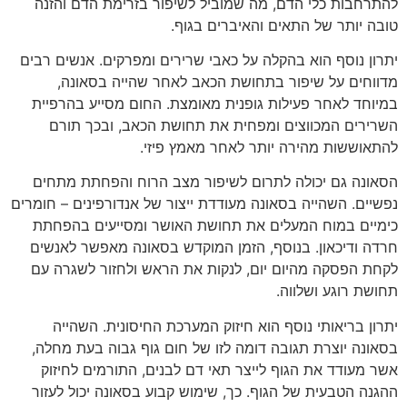
להתרחבות כלי הדם, מה שמוביל לשיפור בזרימת הדם והזנה
טובה יותר של התאים והאיברים בגוף.
יתרון נוסף הוא בהקלה על כאבי שרירים ומפרקים. אנשים רבים
מדווחים על שיפור בתחושת הכאב לאחר שהייה בסאונה,
במיוחד לאחר פעילות גופנית מאומצת. החום מסייע בהרפיית
השרירים המכווצים ומפחית את תחושת הכאב, ובכך תורם
להתאוששות מהירה יותר לאחר מאמץ פיזי.
הסאונה גם יכולה לתרום לשיפור מצב הרוח והפחתת מתחים
נפשיים. השהייה בסאונה מעודדת ייצור של אנדורפינים – חומרים
כימיים במוח המעלים את תחושת האושר ומסייעים בהפחתת
חרדה ודיכאון. בנוסף, הזמן המוקדש בסאונה מאפשר לאנשים
לקחת הפסקה מהיום יום, לנקות את הראש ולחזור לשגרה עם
תחושת רוגע ושלווה.
יתרון בריאותי נוסף הוא חיזוק המערכת החיסונית. השהייה
בסאונה יוצרת תגובה דומה לזו של חום גוף גבוה בעת מחלה,
אשר מעודד את הגוף לייצר תאי דם לבנים, התורמים לחיזוק
ההגנה הטבעית של הגוף. כך, שימוש קבוע בסאונה יכול לעזור