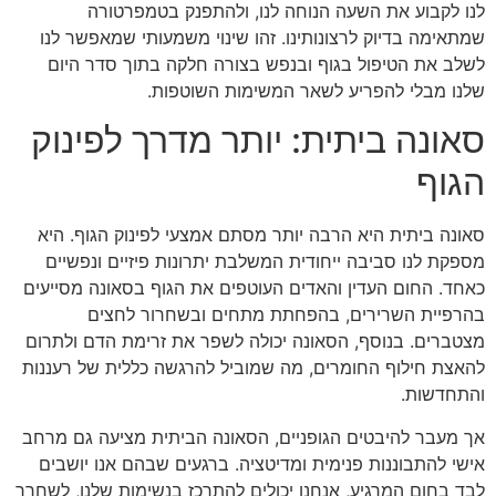
לנו לקבוע את השעה הנוחה לנו, ולהתפנק בטמפרטורה
שמתאימה בדיוק לרצונותינו. זהו שינוי משמעותי שמאפשר לנו
לשלב את הטיפול בגוף ובנפש בצורה חלקה בתוך סדר היום
שלנו מבלי להפריע לשאר המשימות השוטפות.
סאונה ביתית: יותר מדרך לפינוק
הגוף
סאונה ביתית היא הרבה יותר מסתם אמצעי לפינוק הגוף. היא
מספקת לנו סביבה ייחודית המשלבת יתרונות פיזיים ונפשיים
כאחד. החום העדין והאדים העוטפים את הגוף בסאונה מסייעים
בהרפיית השרירים, בהפחתת מתחים ובשחרור לחצים
מצטברים. בנוסף, הסאונה יכולה לשפר את זרימת הדם ולתרום
להאצת חילוף החומרים, מה שמוביל להרגשה כללית של רעננות
והתחדשות.
אך מעבר להיבטים הגופניים, הסאונה הביתית מציעה גם מרחב
אישי להתבוננות פנימית ומדיטציה. ברגעים שבהם אנו יושבים
לבד בחום המרגיע, אנחנו יכולים להתרכז בנשימות שלנו, לשחרר