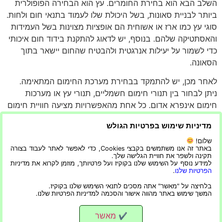
השלב הבא הוא בחירת החומרים. עץ הוא הבחירה הפופולרית
ביותר לבניית סאונות, בשל היכולת שלו לעמוד בתנאי חום ולחות.
סוגי עץ כמו ארז או אשוחית הם אופציות מצוינות בשל העמידות
והאסתטיקה שלהם. בנוסף, יש לדאוג להתקנת בידוד חום איכותי
כדי לשמור על יעילות אנרגטית ולהבטיח שהחום יישאר בתוך
הסאונה.
לאחר מכן, יש להתמקד בבחירת מערכת החימום המתאימה.
ניתן לבחור בין תנורי חימום חשמליים, תנורי עץ או מערכות
חימום אינפרא אדום. כל אחת מהאפשרויות מציעה חוויית חימום
שונה, ולכן יש לבחור בהתאם להעדפות האישיות ולתקציב. חשוב
מדיניות שימוש בפרטיות הגולש
לוודא שמערכת החימום מותקנת בצורה בטיחותית ושיש לה
בקרות טמפרטורה מתאימות.
שלום!
באתר זה אנו משתמשים בקבצי Cookies, כדי לאפשר לאתר לעבוד בצורה
תקינה ולשפר את חוויית הגלישה שלך.
התקנת סאונה ביתית אינה רק דרך לשפר את איכות החיים,
למידע נוסף על השימוש שלנו בקוקיז ועל פרטיותך, מוזמן לקרוא את מדיניות
אלא גם ספק של מקום מפלט אישי לנחמה ומפלט. בין אם
הפרטיות שלנו
.
לשימוש אישי בלבד או כאזור מפגש חברתי, הסאונה הביתית
בלחיצה על "מאשר" אתה מסכים לתנאי השימוש שלנו בקוקיז.
המשך שימוש באתר מהווה אישור והסכמה למדיניות הפרטיות שלנו.
מחזירה את ההשקעה בכל פן.
מאשר
✔